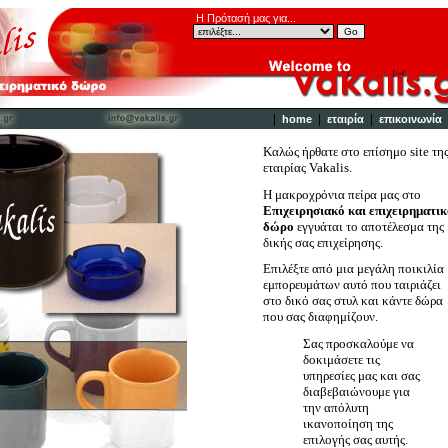
Η Πρότασή μας για...
|
|
|
home
εταιρία
επικοινωνία
Καλώς ήρθατε στο επίσημο
site
τη
εταιρίας
Vakalis
.
Η μακροχρόνια πείρα μας στο
Επιχειρησιακό και επιχειρηματικ
δώρο
εγγυάται το αποτέλεσμα της
δικής σας επιχείρησης.
Επιλέξτε από μια μεγάλη ποικιλία
εμπορευμάτων αυτό που ταιριάζει
στο δικό σας στυλ και κάντε δώρα
που σας διαφημίζουν.
Σας προσκαλούμε να
δοκιμάσετε τις
υπηρεσίες μας και σας
διαβεβαιώνουμε για
την απόλυτη
ικανοποίηση της
επιλογής σας αυτής.