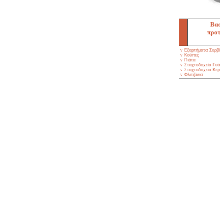
Βασ
προτ
v
Εξαρτήματα Σερβί
v
Κούπες
v
Πιάτα
v
Σταχτοδοχεία Γυά
v
Σταχτοδοχεία Κερ
v
Φλιτζάνια