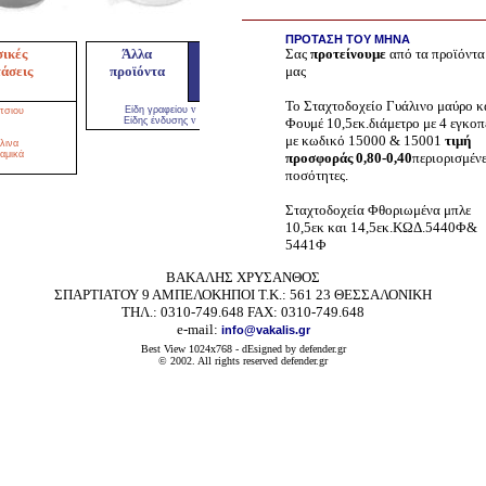
ΠΡΟΤΑΣΗ ΤΟΥ ΜΗΝΑ
Σας
προτείνουμε
από τα προϊόντα
ικές
Άλλα
μας
άσεις
προϊόντα
Το Σταχτοδοχείο Γυάλινο μαύρο κ
Είδη γραφείου
v
τσιου
Φουμέ 10,5εκ.διάμετρο με 4 εγκοπ
Είδης ένδυσης
v
με κωδικό 15000 & 15001
τιμή
λινα
αμικά
προσφοράς 0,80-0,40
περιορισμένε
ποσότητες.
Σταχτοδοχεία Φθοριωμένα μπλε
10,5εκ και 14,5εκ.ΚΩΔ.5440Φ&
5441Φ
ΒΑΚΑΛΗΣ ΧΡΥΣΑΝΘΟΣ
ΣΠΑΡΤΙΑΤΟΥ 9 ΑΜΠΕΛΟΚΗΠΟΙ Τ.Κ.: 561 23 ΘΕΣΣΑΛΟΝΙΚΗ
ΤΗΛ.: 0310-749.648 FAX: 0310-749.648
e-mail:
info@vakalis.gr
Best View 1024x768 - dEsigned by defender.gr
© 2002.
All rights reserved
defender.gr