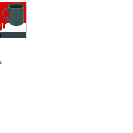
|
ς
ό